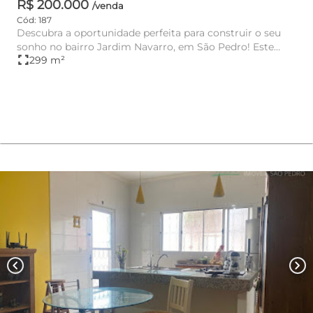
R$ 200.000
/venda
Cód: 187
Descubra a oportunidade perfeita para construir o seu
sonho no bairro Jardim Navarro, em São Pedro! Este
fullscreen
299 m²
terreno à vend...
chevron_left
chevron_right