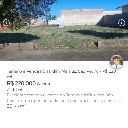
chevron_left
chevron_right
Terreno à Venda no Jardim Mariluz, São Pedro - R$ 220
mil
R$ 220.000
/venda
Cód: 246
Excelente terreno à venda no Jardim Mariluz, em São
Pedro, uma oportunidade ideal para quem deseja investir
fullscreen
275 m²
ou construi...