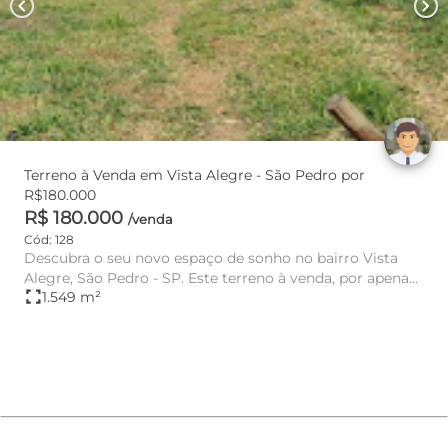
chevron_left
chevron_right
Terreno à Venda em Vista Alegre - São Pedro por
R$180.000
R$ 180.000
/venda
Cód: 128
Descubra o seu novo espaço de sonho no bairro Vista
Alegre, São Pedro - SP. Este terreno à venda, por apenas
fullscreen
1.549 m²
R$ 180.000...