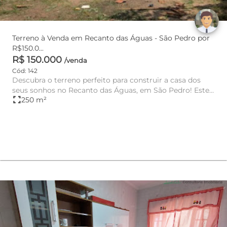
Terreno à Venda em Recanto das Águas - São Pedro por
R$150.0...
R$ 150.000
/venda
Cód: 142
Descubra o terreno perfeito para construir a casa dos
seus sonhos no Recanto das Águas, em São Pedro! Este
fullscreen
250 m²
terreno à ve...