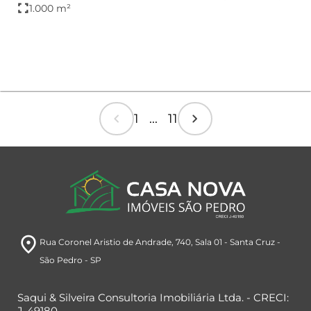
fullscreen
1.000 m²
oferece a o...
chevron_left
chevron_right
1 ... 11
room
Rua Coronel Aristio de Andrade, 740
, Sala 01
- Santa Cruz
-
São Pedro
- SP
Saqui & Silveira Consultoria Imobiliária Ltda. - CRECI:
J-49180