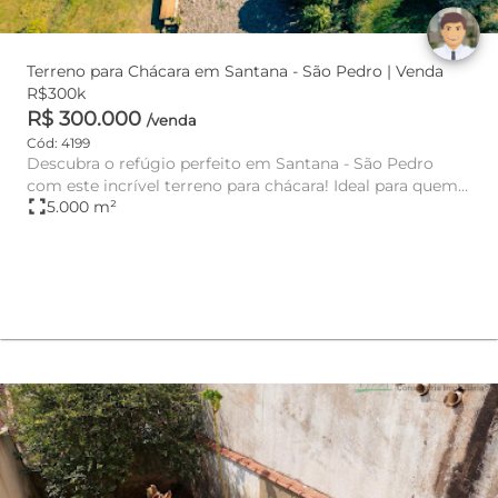
Terreno para Chácara em Santana - São Pedro | Venda
R$300k
R$ 300.000
/venda
Cód: 4199
Descubra o refúgio perfeito em Santana - São Pedro
com este incrível terreno para chácara! Ideal para quem
fullscreen
5.000 m²
busca tranqu...