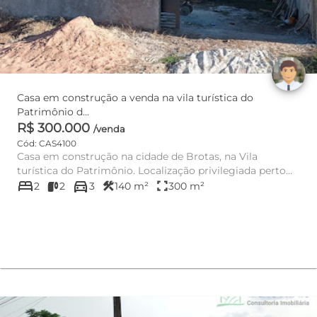
Casa em construção a venda na vila turística do
Patrimônio d...
R$ 300.000
/venda
Cód: CAS4100
Casa em construção na cidade de Brotas, na Vila
turística do Patrimônio. Localização privilegiada perto
bed
directions_car
da represa do Pa...
construction
fullscreen
2
2
3
140 m²
300 m²