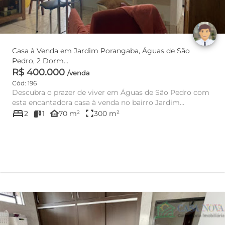
Casa à Venda em Jardim Porangaba, Águas de São
Pedro, 2 Dorm...
R$ 400.000
/venda
Cód: 196
Descubra o prazer de viver em Águas de São Pedro com
esta encantadora casa à venda no bairro Jardim
bed
Porangaba! Com 70m²...
other_houses
fullscreen
2
1
70 m²
300 m²