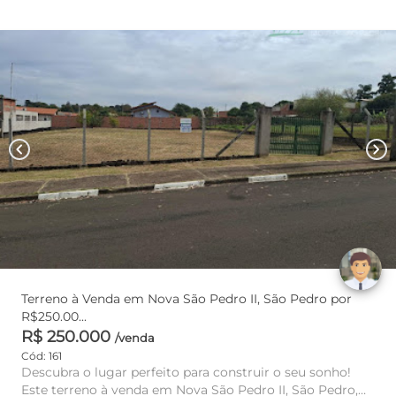
chevron_left
chevron_right
Terreno à Venda em Nova São Pedro II, São Pedro por
R$250.00...
R$ 250.000
/venda
Cód: 161
Descubra o lugar perfeito para construir o seu sonho!
Este terreno à venda em Nova São Pedro II, São Pedro,