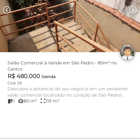
chevron_left
chevron_right
Salão Comercial à Venda em São Pedro - 80m² no
Centro
R$ 480.000
/venda
Cód: 29
Descubra o potencial do seu negócio em um excelente
salão comercial localizado no coração de São Pedro!
other_houses
fullscreen
1
80 m²
119 m²
Com uma área út...