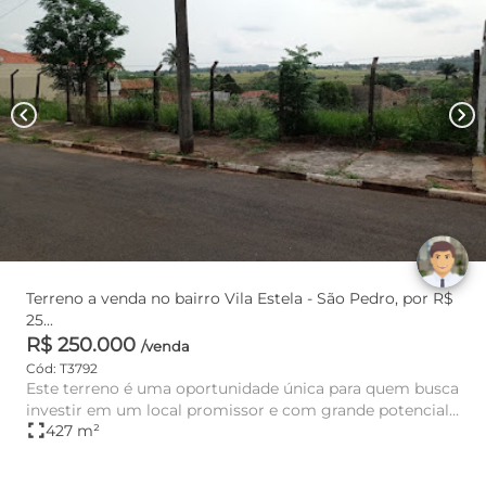
chevron_left
chevron_right
Terreno a venda no bairro Vila Estela - São Pedro, por R$
25...
R$ 250.000
/venda
Cód: T3792
Este terreno é uma oportunidade única para quem busca
investir em um local promissor e com grande potencial
fullscreen
427 m²
de valoriza...