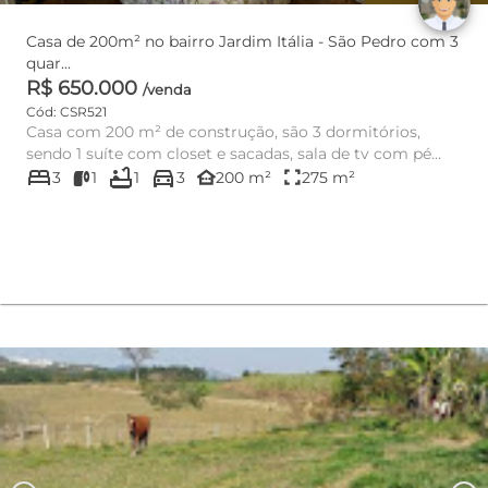
Casa de 200m² no bairro Jardim Itália - São Pedro com 3
quar...
R$ 650.000
/venda
Cód: CSR521
Casa com 200 m² de construção, são 3 dormitórios,
sendo 1 suíte com closet e sacadas, sala de tv com pé
bed
bathtub
directions_car
direito alto, c...
other_houses
fullscreen
3
1
1
3
200 m²
275 m²