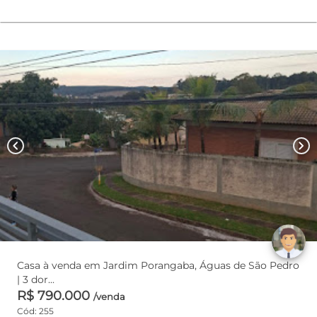
chevron_left
chevron_right
Casa à venda em Jardim Porangaba, Águas de São Pedro
| 3 dor...
R$ 790.000
/venda
Cód: 255