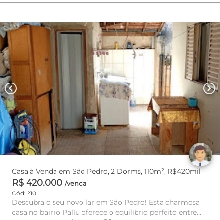
chevron_left
chevron_right
Casa à Venda em São Pedro, 2 Dorms, 110m², R$420mil
R$ 420.000
/venda
Cód: 210
Descubra o seu novo lar em São Pedro! Esta charmosa
casa no bairro Pallu oferece o equilíbrio perfeito entre