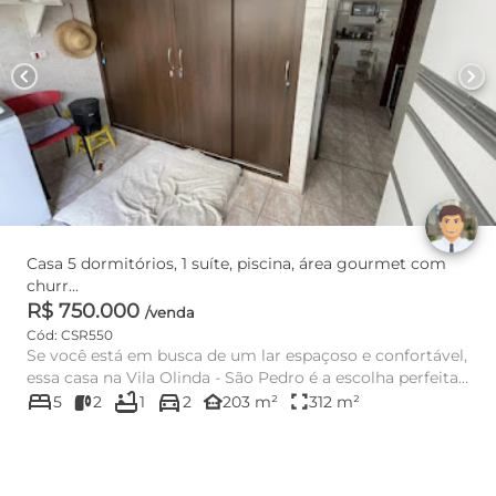
chevron_left
chevron_right
Casa 5 dormitórios, 1 suíte, piscina, área gourmet com
churr...
R$ 750.000
/venda
Cód: CSR550
Se você está em busca de um lar espaçoso e confortável,
essa casa na Vila Olinda - São Pedro é a escolha perfeita!
bed
bathtub
directions_car
Com ...
other_houses
fullscreen
5
2
1
2
203 m²
312 m²