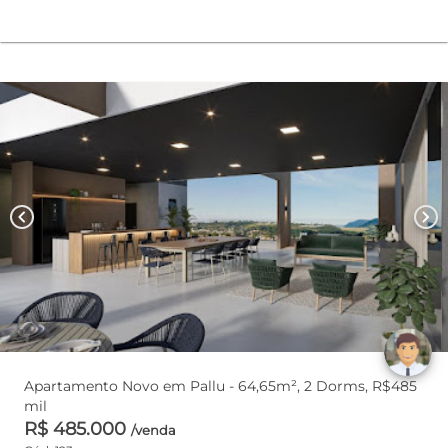
chevron_left
chevron_right
Apartamento Novo em Pallu - 64,65m², 2 Dorms, R$485
mil
R$ 485.000
/venda