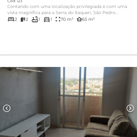
Cód: 123
Contando com uma localização privilegiada e com uma
vista magnífica para a Serra do Itaqueri, São Pedro
bed
bathtub
directions_car
recebe o mais ...
fullscreen
other_houses
2
2
1
1
70 m²
65 m²
chevron_left
chevron_right