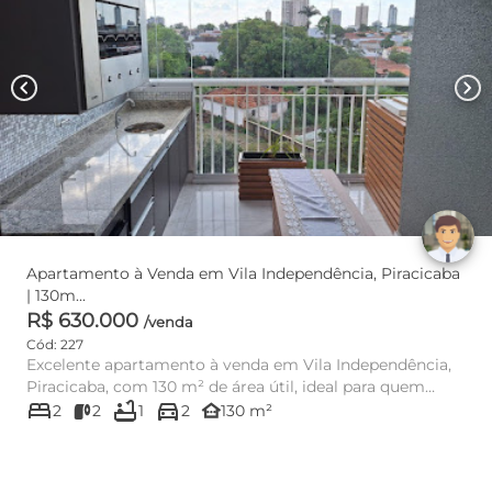
chevron_left
chevron_right
Apartamento à Venda em Vila Independência, Piracicaba
| 130m...
R$ 630.000
/venda
Cód: 227
Excelente apartamento à venda em Vila Independência,
Piracicaba, com 130 m² de área útil, ideal para quem
bed
bathtub
directions_car
busca confort...
other_houses
2
2
1
2
130 m²