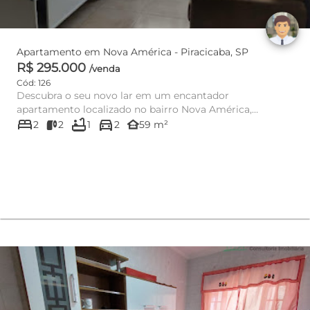
Apartamento em Nova América - Piracicaba, SP
R$ 295.000
/venda
Cód: 126
Descubra o seu novo lar em um encantador
apartamento localizado no bairro Nova América,
bed
bathtub
directions_car
Piracicaba, ao lado da Faculdad...
other_houses
2
2
1
2
59 m²