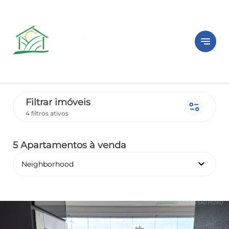
notes
Filtrar imóveis
page_info
4 filtros ativos
5 Apartamentos
à venda
keyboard_arrow_down
Neighborhood