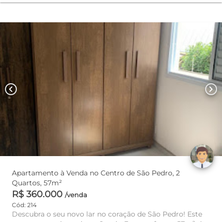
chevron_left
chevron_right
Apartamento à Venda no Centro de São Pedro, 2
Quartos, 57m²
R$ 360.000
/venda
Cód: 214
Descubra o seu novo lar no coração de São Pedro! Este