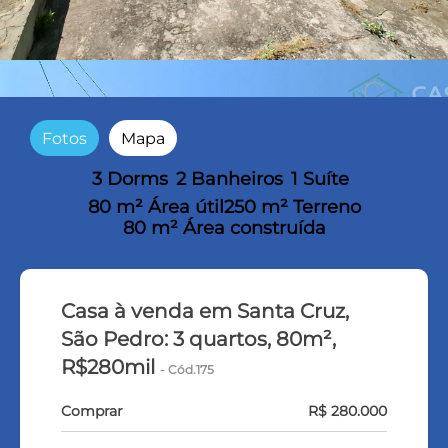
Fotos
Mapa
3 Dorms
2 Banheiros
1 Suíte
80 m² Área útil
250 m² Terreno
80 m² Área construída
Casa à venda em Santa Cruz,
São Pedro: 3 quartos, 80m²,
R$280mil
- Cód.175
Comprar
R$ 280.000