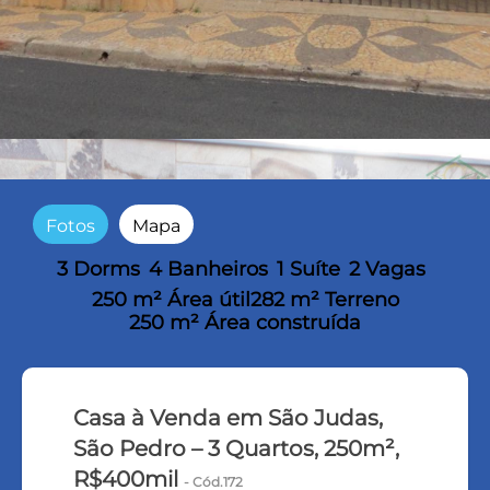
Fotos
Mapa
3 Dorms
4 Banheiros
1 Suíte
2 Vagas
250 m² Área útil
282 m² Terreno
250 m² Área construída
Casa à Venda em São Judas,
São Pedro – 3 Quartos, 250m²,
R$400mil
- Cód.172