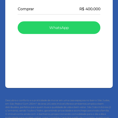
Comprar
R$ 400.000
WhatsApp
LIGAR
FALE COM O CORRETOR
AGENDAR UMA VISITA
Descubra o conforto e a praticidade de morar em uma casa espaçosa no bairro São Judas,
em São Pedro! Com 250m² de área útil, este imóvel oferece ambientes amplos e bem
distribuídos, perfeitos para quem busca qualidade de vida e bem-estar. São 3 dormitórios (2
c/ armário), sendo 1 suíte c/ hidro, garantindo privacidade e aconchego para toda a família.
O imóvel conta ainda com 4 banheiros, proporcionando comodidade para o dia a dia e
praticidade para receber visitas, copa / cozinha c/ armário e edícula c/ cozinha, quarto e wc.