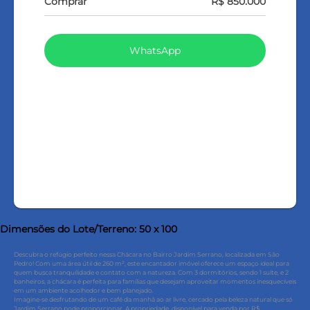
Comprar
R$ 850.000
WhatsApp
LIGAR
FALE COM O CORRETOR
AGENDAR UMA VISITA
Dimensões do Lote/Terreno: 50 x 100
Descubra o refúgio perfeito nessa Chácara no Bairro Jardim Serrano, localizada em São
Pedro! Com uma área útil de 260 m², este encantador imóvel oferece um espaço ideal para
quem busca tranquilidade e contato com a natureza. Com 3 dormitórios, sendo 1 suíte, e 2
banheiros, a chácara é perfeita para famílias que desejam aproveitar momentos inesquecíveis
em um ambiente acolhedor e bem planejado.
Imagine-se desfrutando de um café da manhã ao ar livre, cercado pela beleza natural que só
Jardim Serrano pode proporcionar. A propriedade, disponível para venda por R$