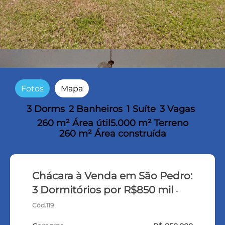
Fotos
Mapa
3 Dorms
2 Banheiros
1 Suíte
3 Vagas
260 m² Área útil
5.000 m² Terreno
260 m² Área construída
Chácara à Venda em São Pedro:
3 Dormitórios por R$850 mil
-
Cód.119