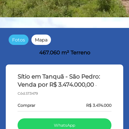
Fotos
Mapa
467.060 m² Terreno
Sítio em Tanquã - São Pedro:
Venda por R$ 3.474.000,00
-
Cód.ST3479
Comprar
R$ 3.474.000
WhatsApp